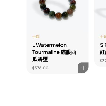
手鏈
手
L Watermelon
S 
Tourmaline 貓眼西
紅
瓜碧璽
$
3
$
576.00