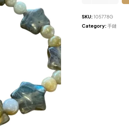
SKU:
105778G
Category:
手鏈