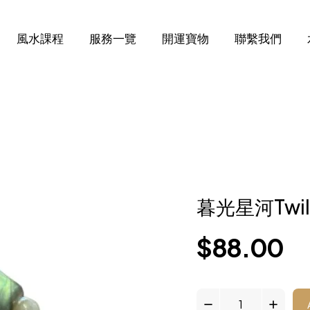
風水課程
服務一覽
開運寶物
聯繫我們
暮光星河Twili
$
88.00