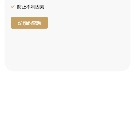
防止不利因素
預約查詢
水木大師助你
主動造勢
訂閱風水指南
風
水
佈
局
只
是
擺
飾
？