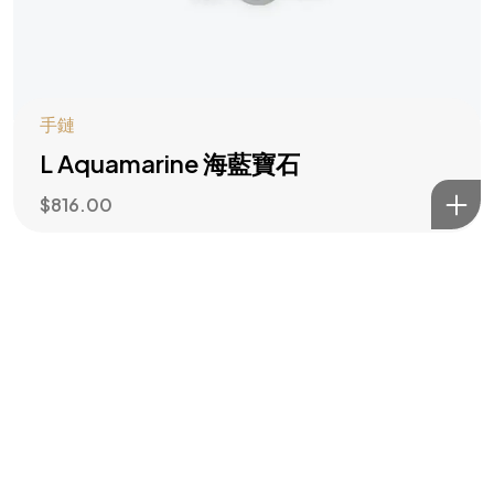
訂閱風水指南
手鏈
L Aquamarine 海藍寶石
$
816.00
©2026 All rights reserved | Water Wood Life Academy Inc.