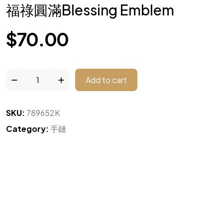
福祿圓滿Blessing Emblem
$
70.00
Add to cart
SKU:
789652K
Category:
手鏈