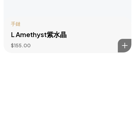
手鏈
L Amethyst紫水晶
$
155.00
©2026 All rights reserved | Water Wood Life Academy Inc.