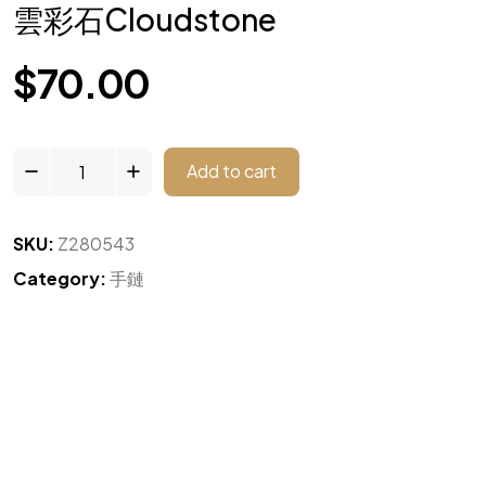
雲彩石Cloudstone
$
70.00
Add to cart
SKU:
Z280543
Category:
手鏈