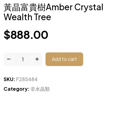
黃晶富貴樹Amber Crystal
Wealth Tree
$
888.00
Add to cart
SKU:
F285484
Category:
非水晶類