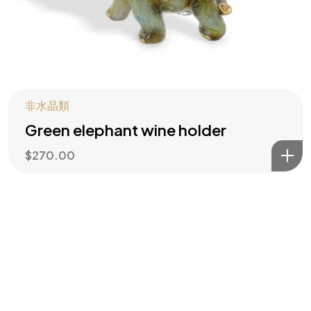
主動造勢
訂閱風水指南
非水晶類
Green elephant wine holder
$
270.00
©2026 All rights reserved | Water Wood Life Academy Inc.