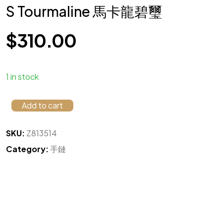
S Tourmaline 馬卡龍碧璽
$
310.00
1 in stock
Add to cart
SKU:
Z813514
Category:
手鏈