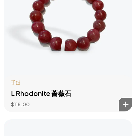
手鏈
L Rhodonite 薔薇石
$
118.00