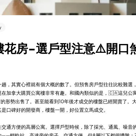
y
花房-選戶型注意⚠️開口
一趟，其實心裡就有個大概的數了。但預售房戶型往往比較難選
在加拿大購買公寓樓非常有趣。和國內類似的是，🇨🇦這兒公
”的形勢出售了。甚至能看到10年後才成交的樓盤已經開賣了。
其是口碑好的開發商，樓盤一開，好位置立馬成交。
住交通方便的高層公寓。選擇戶型時候，除了採光、通風、噪音
的——輕軌站、高速旁的房子，交通方便，但8層以下都很嘈雜；