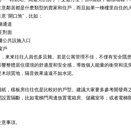
注意鄰居都是什麽類型的賣家和住戶，而且如果一棟樓里自住的
意“開口煞”，比如：
電梯通道
的正對面
大樓公共設施入口
窗戶
多了，來來往往人員也多且雜。若是公寓管理不佳，不僅有安全隱
影響整體居住環境的舒適度和安全感，導致個人能量的衝突和流
是木頭質地，隔音效果遠遠不如水泥。
圖紙，樣板房往往也是比較好的戶型。建議大家要多參考開發商
間設置隔斷，比如電梯門周邊放置電箱房、儲藏室等；或者電梯
注意事項。