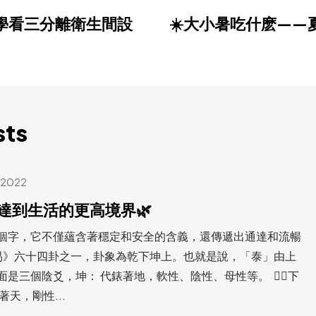
學看三分離衛生間設
☀️大小暑吃什麽——
sts
 2022
達到生活的更高境界🌿
個字，它不僅蘊含著穩定和安全的含義，還傳遞出通達和流暢
易》六十四卦之一，卦象為乾下坤上。也就是說，「泰」由上
上面是三個陰爻，坤： 代錶著地，軟性、陰性、母性等。 👇🏻下
天，剛性...