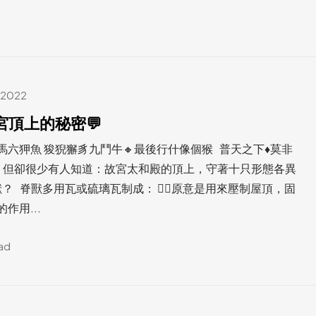
 2022
宮頂上的秘密💬
馬六狎魚 狻猊獬豸九鬥牛🔸最後行什像個猴 普天之下♦️莫非
，但卻很少有人知道：故宮太和殿的頂上，守著十只形態各異
獸？ 脊獸多用瓦或硫璃瓦制成： 👉🏻原意是用來壓制屋頂，固
作用...
ead