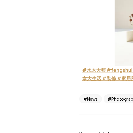
#水木大师
#fengshui
拿大生活
#裝修
#家居
News
Photogra