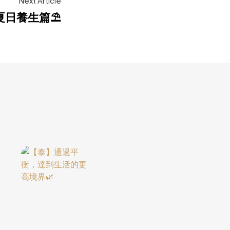
Next Article
夏日養生篇⛱️