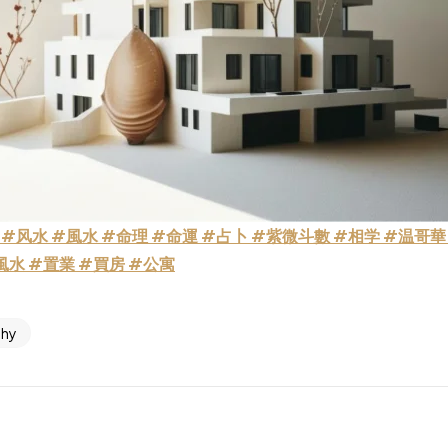
#风水
#風水
#命理
#命運
#占卜
#紫微斗數
#相学
#温哥華
風水
#置業
#買房
#公寓
phy