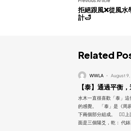
Previous Article
拒絕跟風❌從風水
計🛁
Related Po
WWLA
August 9,
【泰】通過平衡，
水木一直很喜歡「泰」這
的感覺。 「泰」是《周
下兩個部分組成。 👆🏻
面是三個陽爻，乾： 代錶著