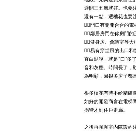
避開三五層就好。也要
還有一點，選樓花也要注
👉🏻門口有開開合合的
👉🏻鄰居房門在你房門
👉🏻健身房、會議室等
👉🏻易有穿堂風的出口和
直白點說，就是“口”
音和灰塵。時間長了，
為明顯，因很多房子都
很多樓花有時不給精確
如好的開發商會在電梯
拐彎才到住戶走廊。
之後再聊聊室内陳設的