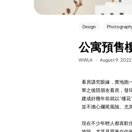
Design
Photograph
公寓預售樓
WWLA
August 9, 2022
看房講究眼緣，實地跑
華之後陪朋友看房，發現
建成好幾年前就以“樓花
並不擔心爛尾風險。尤
現在不少年輕人都喜歡
地段。尤其是買來自住