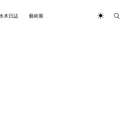
水木日誌
藝術展