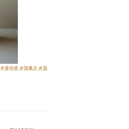
#多伦多
#加拿大
#加