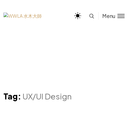
Menu
Tag:
UX/UI Design