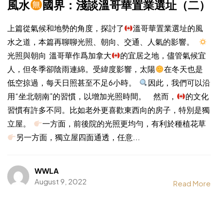
風水
國界：淺談溫哥華置業選址（二）
上篇從氣候和地勢的角度，探討了
溫哥華置業選址的風
水之道，本篇再聊聊光照、朝向、交通、人氣的影響。
光照與朝向 溫哥華作爲加拿大
的宜居之地，儘管氣候宜
人，但冬季卻陰雨連綿。受緯度影響，太陽
在冬天也是
低空掠過，每天日照甚至不足6小時。
因此，我們可以沿
用“坐北朝南”的習慣，以增加光照時間。 然而，
的文化
習慣有許多不同。比如老外更喜歡東西向的房子，特別是獨
立屋。
一方面，前後院的光照更均勻，有利於種植花草
另一方面，獨立屋四面通透，任意...
WWLA
August 9, 2022
Read More