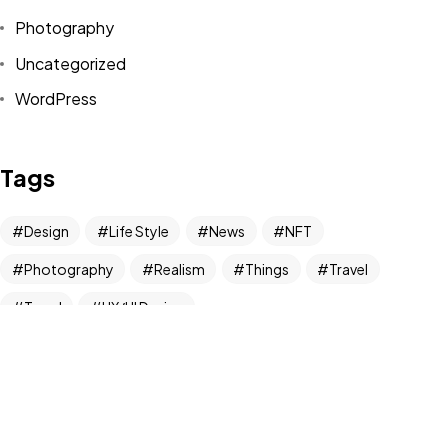
Photography
訂閱風水指南
Uncategorized
WordPress
Tags
Design
Life Style
News
NFT
©2026 All rights reserved | Water Wood Life Academy Inc.
Photography
Realism
Things
Travel
Trend
UX/UI Design
Newsletter